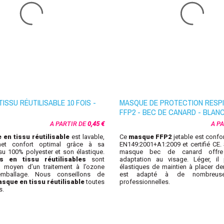
ISSU RÉUTILISABLE 10 FOIS -
MASQUE DE PROTECTION RESPI
FFP2 - BEC DE CANARD - BLAN
A PARTIR DE
0,45 €
A P
en tissu réutilisable
est lavable,
Ce
masque FFP2
jetable est confo
met confort optimal grâce à sa
EN149:2001+A1:2009 et certifié CE. 
ssu
100% polyester et son élastique.
masque bec de canard offr
s en tissu réutilisables
sont
adaptation au visage. Léger, i
moyen d’un traitement à l’ozone
élastiques de maintien à placer derri
emballage. Nous conseillons de
est adapté à de nombreuses
sque en tissu réutilisable
toutes
professionnelles.
s.