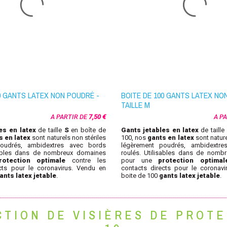
0 GANTS LATEX NON POUDRÉ -
BOITE DE 100 GANTS LATEX NO
TAILLE M
A PARTIR DE
7,50 €
A P
les
en latex
de taille
S
en boîte de
Gants jetables
en latex
de taille
s en latex
sont naturels non stériles
100, nos
gants en latex
sont nature
oudrés, ambidextres avec bords
légèrement poudrés, ambidextre
sables dans de nombreux domaines
roulés. U
tilisables dans de nomb
rotection optimale
contre les
pour une
protection optimal
cts pour le coronavirus. Vendu en
contacts directs pour le coronav
ants latex jetable
.
boite de 100
gants latex jetable
.
TION DE VISIÈRES DE PROTE