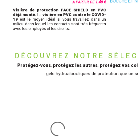
BOUCHE ET N
A PARTIR DE
1,49 €
Visière de protection FACE SHIELD en PVC
déjà monté.
La
visière en PVC contre le COVID-
19
est le moyen idéal si vous travaillez dans un
milieu dans lequel les contacts sont très fréquents
avec les employés et les clients.
DÉCOUVREZ NOTRE SÉLEC
Protégez-vous
,
protégez les autres
,
protégez vos col
gels hydroalcooliques de protection que ce s