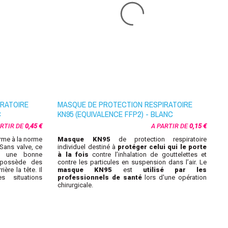
RATOIRE
MASQUE DE PROTECTION RESPIRATOIRE
M
C
KN95 (EQUIVALENCE FFP2) - BLANC
B
ARTIR DE
0,45 €
A PARTIR DE
0,15 €
rme à la norme
Masque KN95
de protection respiratoire
L
Sans valve, ce
individuel destiné à
protéger celui qui le porte
ut
e une bonne
à la fois
contre l’inhalation de gouttelettes et
o
l possède des
contre les particules en suspension dans l’air. Le
c
ère la tête. Il
masque KN95
est
utilisé par les
p
 situations
professionnels de santé
lors d'une opération
c
chirurgicale.
m
c
sé