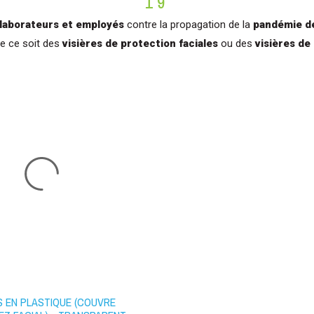
19
laborateurs et employés
contre la propagation de la
pandémie d
ue ce soit des
visières de protection faciales
ou des
visières de
S EN PLASTIQUE (COUVRE