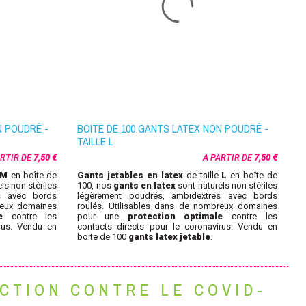
N POUDRÉ -
BOITE DE 100 GANTS LATEX NON POUDRÉ -
B
TAILLE L
T
ARTIR DE
7,50 €
A PARTIR DE
7,50 €
M
en boîte de
Gants jetables
en latex
de taille
L
en boîte de
G
ls non stériles
100, nos
gants en latex
sont naturels non stériles
1
s avec bords
légèrement poudrés, ambidextres avec bords
l
reux domaines
roulés. U
tilisables dans de nombreux domaines
ro
e
contre les
pour une
protection optimale
contre les
p
irus. Vendu en
contacts directs pour le coronavirus. Vendu en
c
boite de 100
gants latex jetable
.
b
CTION CONTRE LE COVID-