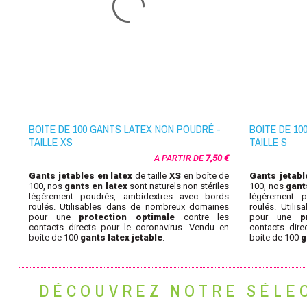
BOITE DE 100 GANTS LATEX NON POUDRÉ -
BOITE DE 10
TAILLE XS
TAILLE S
A PARTIR DE
7,50 €
Gants jetables
en latex
de taille
XS
en boîte de
Gants jetab
100, nos
gants en latex
sont naturels non stériles
100, nos
gant
légèrement poudrés, ambidextres avec bords
légèrement p
roulés. U
tilisables dans de nombreux domaines
roulés. U
tili
pour une
protection optimale
contre les
pour une
p
contacts directs pour le coronavirus. Vendu en
contacts dire
boite de 100
gants latex jetable
.
boite de 100
g
DÉCOUVREZ NOTRE SÉLEC