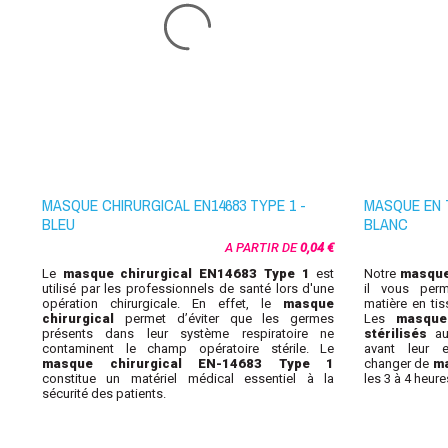
MASQUE CHIRURGICAL EN14683 TYPE 1 -
MASQUE EN T
BLEU
BLANC
A PARTIR DE
0,04 €
Le
masque chirurgical EN14683 Type 1
est
Notre
masque 
utilisé par les professionnels de santé lors d'une
il vous per
opération chirurgicale. En effet, le
masque
matière
en ti
chirurgical
permet d’éviter que les germes
Les
masque
présents dans leur système respiratoire ne
stérilisés
au 
contaminent le champ opératoire stérile. Le
avant leur 
masque chirurgical EN-14683 Type 1
changer de
ma
constitue un matériel médical essentiel à la
les 3 à 4 heure
sécurité des patients.