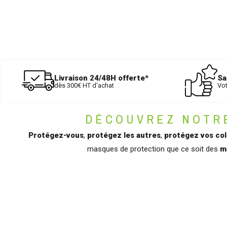
Livraison 24/48H offerte*
Sa
dès 300€ HT d'achat
Vot
DÉCOUVREZ NOTRE
Protégez-vous
,
protégez les autres
,
protégez vos col
masques de protection que ce soit des
m