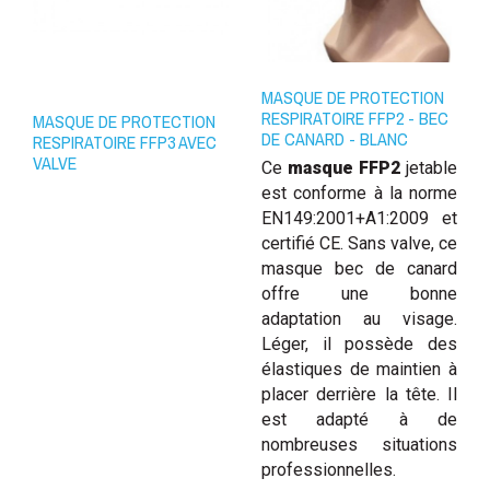
Colissimo Domicile avec signature
: Livraison prévue entre le
12/08/2026
MASQUE DE PROTECTION
RESPIRATOIRE FFP2 - BEC
MASQUE DE PROTECTION
et le
13/08/2026
DE CANARD - BLANC
RESPIRATOIRE FFP3 AVEC
VALVE
Ce
masque FFP2
jetable
est conforme à la norme
EN149:2001+A1:2009 et
certifié CE. Sans valve, ce
masque bec de canard
Colissimo Domicile sans signature
offre une bonne
adaptation au visage.
: Livraison prévue entre le
12/08/2026
Léger, il possède des
élastiques de maintien à
et le
13/08/2026
placer derrière la tête. Il
est adapté à de
nombreuses situations
professionnelles.