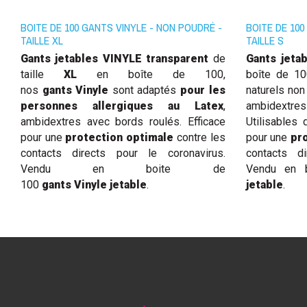
BOITE DE 100 GANTS VINYLE - NON POUDRÉ -
BOITE DE 10
TAILLE XL
TAILLE S
Gants jetables VINYLE
transparent
de
Gants jeta
taille
XL
en boîte de 100,
boîte de 1
nos
gants Vinyle
sont adaptés
pour les
naturels non
personnes allergiques au Latex
,
ambidext
ambidextres avec bords roulés. Efficace
U
tilisable
p
our une
protection optimale
contre les
pour une
pr
contacts directs pour le coronavirus.
contacts di
Vendu en boite de
Vendu en 
100
gants Vinyle jetable
.
jetable
.