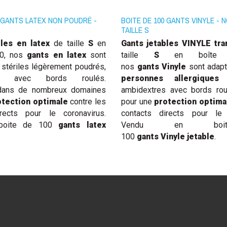
0 GANTS LATEX NON POUDRÉ -
BOITE DE 100 GANTS VINYLE - 
TAILLE S
bles
en latex
de taille
S
en
Gants jetables VINYLE
tra
00, nos
gants en latex
sont
taille
S
en boîte 
 stériles légèrement poudrés,
nos
gants Vinyle
sont adap
res avec bords roulés.
personnes allergiques
s dans de nombreux domaines
ambidextres avec bords roul
otection optimale
contre les
p
our une
protection optima
rects pour le coronavirus.
contacts directs pour le 
boite de 100
gants latex
Vendu en bo
100
gants Vinyle jetable
.