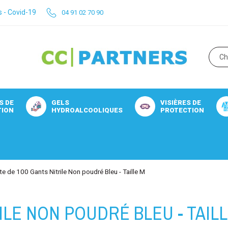
s - Covid-19
04 91 02 70 90
S DE
GELS
VISIÈRES DE
TION
HYDROALCOOLIQUES
PROTECTION
te de 100 Gants Nitrile Non poudré Bleu - Taille M
ILE NON POUDRÉ BLEU - TAIL