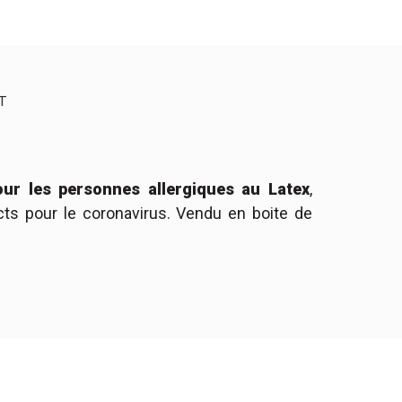
IT
our les personnes allergiques au Latex
,
ON
cts pour le coronavirus. Vendu en boite de
6
6