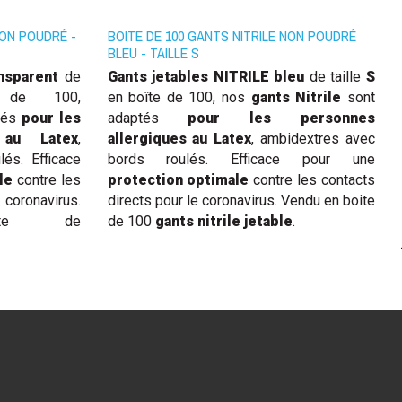
NON POUDRÉ -
BOITE DE 100 GANTS NITRILE NON POUDRÉ
BLEU - TAILLE S
nsparent
de
Gants jetables
NITRILE bleu
de taille
S
de 100,
en boîte de 100, nos
gants Nitrile
sont
tés
pour les
adaptés
pour les personnes
 au Latex
,
allergiques au Latex
, ambidextres avec
és. Efficace
bords roulés. Efficace p
our une
le
contre les
protection optimale
contre les contacts
coronavirus.
directs pour le coronavirus. Vendu en boite
ite de
de 100
gants nitrile jetable
.