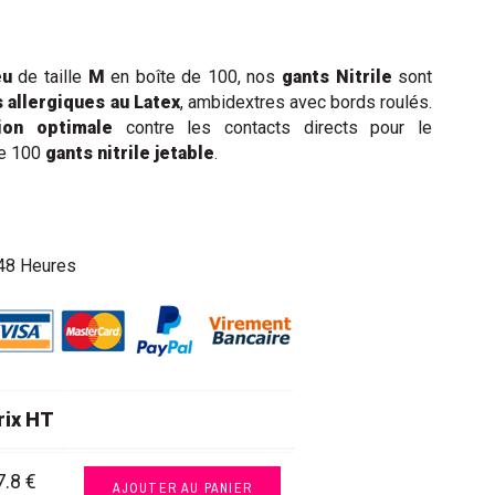
eu
de taille
M
en boîte de 100, nos
gants Nitrile
sont
 allergiques au Latex
, ambidextres avec bords roulés.
ion optimale
contre les contacts directs pour le
de 100
gants nitrile jetable
.
48 Heures
rix HT
7.8 €
AJOUTER AU PANIER