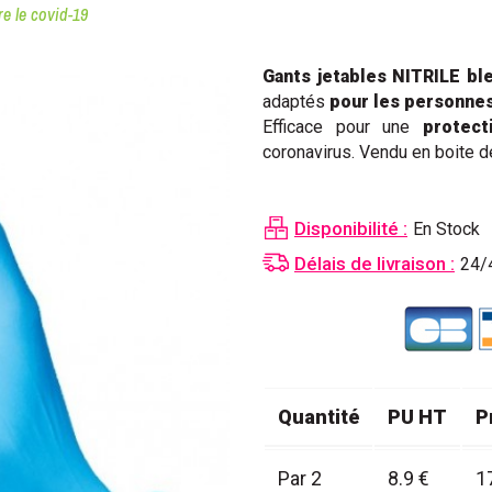
re le covid-19
Gants jetables
NITRILE bl
adaptés
pour les personnes
Efficace p
our une
protect
coronavirus. Vendu en boite 
Disponibilité :
En Stock
Délais de livraison :
24/
Quantité
PU HT
P
Par 2
8.9 €
1