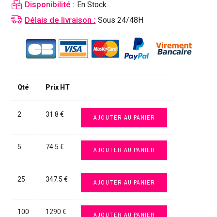
Disponibilité :
En Stock
Délais de livraison :
Sous 24/48H
Qté
Prix HT
2
31.8 €
AJOUTER AU PANIER
5
74.5 €
AJOUTER AU PANIER
25
347.5 €
AJOUTER AU PANIER
100
1290 €
AJOUTER AU PANIER