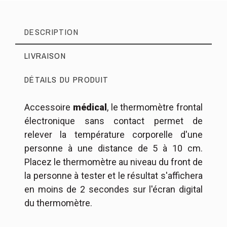
DESCRIPTION
LIVRAISON
DÉTAILS DU PRODUIT
Accessoire
médical
, le thermomètre frontal
Colissimo Points de retrait
: Livraison
INFORMATIONS SUR LA
électronique sans contact permet de
prévue entre le
12/08/2026
et le
LIVRAISON
Référence
relever la température corporelle d'une
13/08/2026
personne à une distance de 5 à 10 cm.
Colissimo Domicile avec signature
:
Placez le thermomètre au niveau du front de
Livraison prévue entre le
12/08/2026
et
la personne à tester et le résultat s'affichera
le
13/08/2026
en moins de 2 secondes sur l'écran digital
Colissimo Domicile sans signature
:
du thermomètre.
Livraison prévue entre le
12/08/2026
et
Colissimo Points de retrait
:
le
13/08/2026