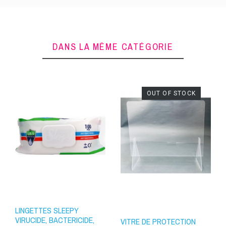
Livraison prévue entre le
12/08/2026
et le
13/08/2026
DANS LA MÊME CATÉGORIE
OUT OF STOCK
Colissimo Domicile avec signature
: Livraison prévue entre le
12/08/2026
et le
13/08/2026
LINGETTES SLEEPY
VIRUCIDE, BACTERICIDE,
VITRE DE PROTECTION
Colissimo Domicile sans signature