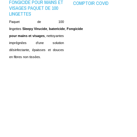
FONGICIDE POUR MAINS ET
COMPTOIR COVID
VISAGES PAQUET DE 100
LINGETTES
: Livraison prévue entre le
12/08/2026
Paquet de 100
et le
13/08/2026
lingettes
Sleepy
Virucide
,
batericide
,
Fongicide
pour mains et visages
, nettoyantes
imprégnées d'une solution
désinfectante, épaisses et douces
en fibres non tissées.